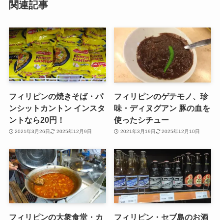
関連記事
フィリピンの焼きそば・パ
フィリピンのゲテモノ、珍
ンシットカントン インスタ
味・ディヌグアン 豚の血を
ントなら20円！
使ったシチュー
2021年3月26日
2025年12月9日
2021年3月19日
2025年12月10日
フィリピンの大衆食堂・カ
フィリピン・セブ島のお酒